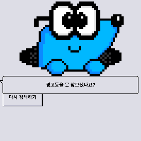
경고등을 못 찾으셨나요?
다시 검색하기