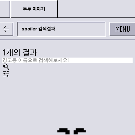
두두 이야기
MENU
spoiler
1개의 결과