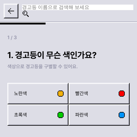
1
3
1. 경고등이 무슨 색인가요?
색상으로 경고등을 구별할 수 있어요.
문자가 없음
도로
문자가 있음
사람
노란색
빨간색
자동차
느낌표
초록색
파란색
화살표