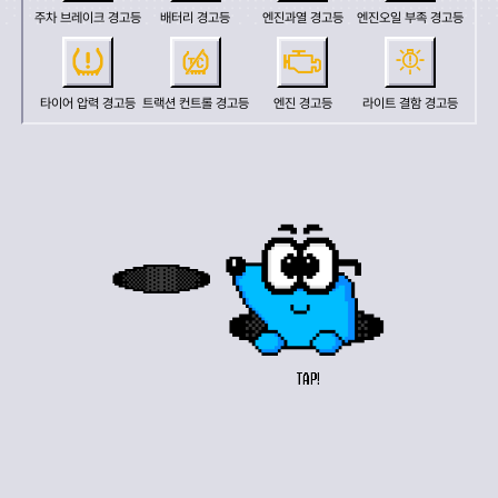
주차 브레이크 경고등
배터리 경고등
엔진과열 경고등
엔진오일 부족 경고등
타이어 압력 경고등
트랙션 컨트롤 경고등
엔진 경고등
라이트 결함 경고등