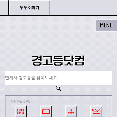
두두 이야기
MENU