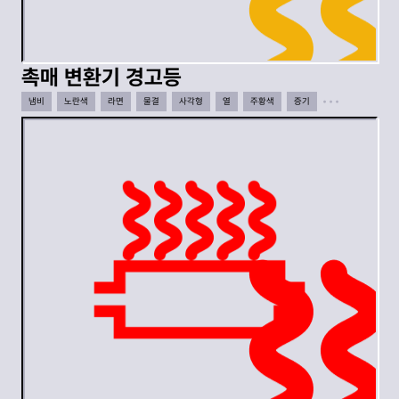
촉매 변환기 경고등
냄비
노란색
라면
물결
사각형
열
주황색
증기