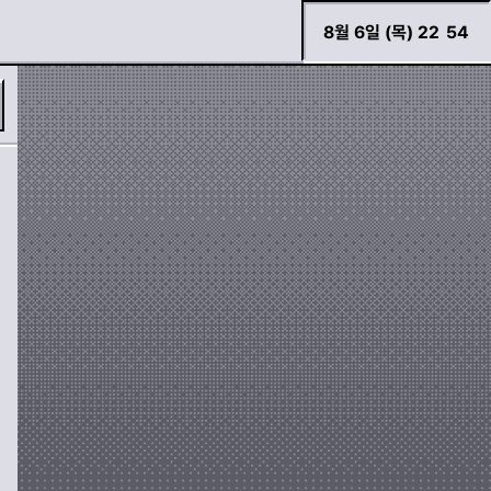
8월 6일 (목) 22
:
54
필터
모양
바로 검색하기
도로
사람
자동차
기호
경고등 모아보기
두두 이야기
가위표
느낌표
화살표
장치