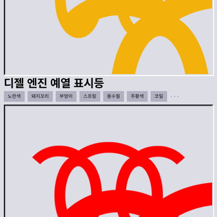
디젤 엔진 예열 표시등
노란색
돼지꼬리
부엉이
스프링
용수철
주황색
코일