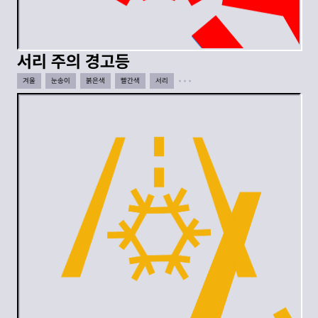
서리 주의 경고등
겨울
눈송이
붉은색
빨간색
서리