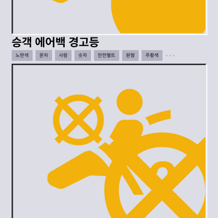
승객 에어백 경고등
노란색
문자
사람
숫자
안전벨트
원형
주황색