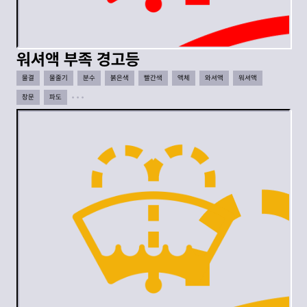
워셔액 부족 경고등
물결
물줄기
분수
붉은색
빨간색
액체
와셔액
워셔액
창문
파도