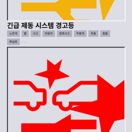
긴급 제동 시스템 경고등
노란색
별
사고
자동차
접촉사고
주황색
추돌
충돌
화살표