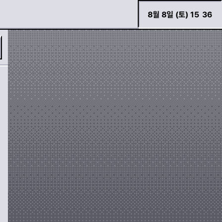
8월 8일 (토) 15
:
36
필터
모양
바로 검색하기
도로
사람
자동차
기호
경고등 모아보기
두두 이야기
가위표
느낌표
화살표
장치