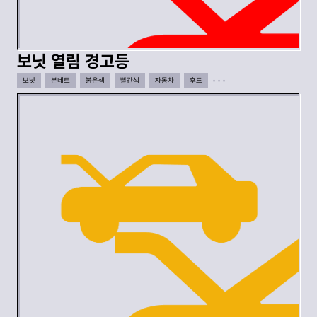
보닛 열림 경고등
보닛
본네트
붉은색
빨간색
자동차
후드