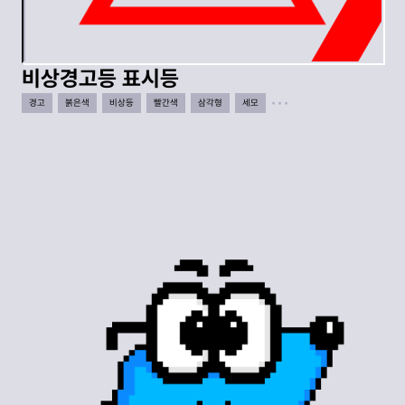
비상경고등 표시등
경고
붉은색
비상등
빨간색
삼각형
세모