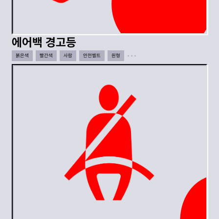
에어백 경고등
붉은색
빨간색
사람
안전벨트
원형