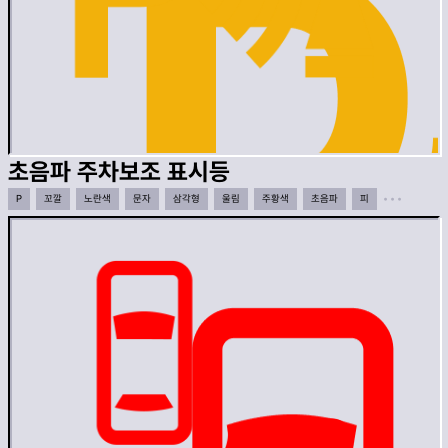
초음파 주차보조 표시등
P
꼬깔
노란색
문자
삼각형
울림
주황색
초음파
피