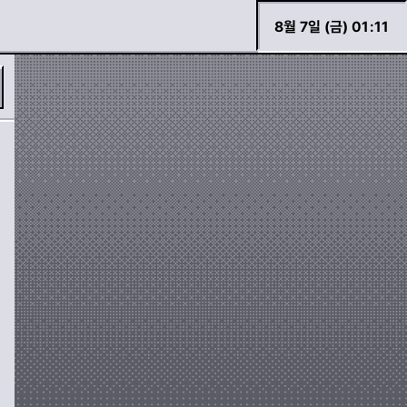
8월 7일 (금) 01
:
11
필터
모양
바로 검색하기
도로
사람
자동차
기호
경고등 모아보기
두두 이야기
가위표
느낌표
화살표
장치