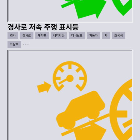
경사로 저속 주행 표시등
경사
경사로
계기판
내리막길
대시보드
자동차
차
초록색
화살표