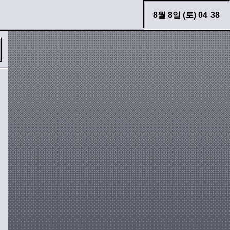
8월 8일 (토) 04
38
필터
모양
바로 검색하기
도로
사람
자동차
기호
경고등 모아보기
두두 이야기
가위표
느낌표
화살표
장치