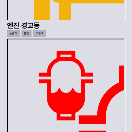
엔진 경고등
노란색
엔진
주황색