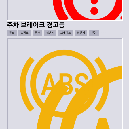
주차 브레이크 경고등
괄호
느낌표
문자
붉은색
브레이크
빨간색
원형