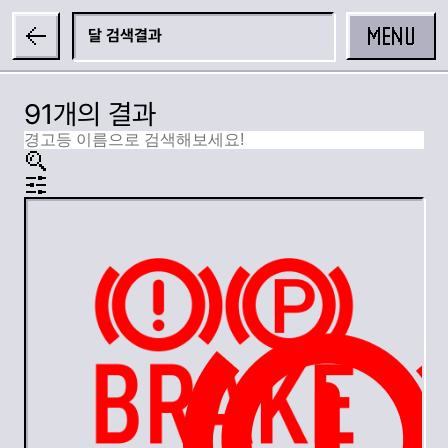
MENU
달
91개의 결과