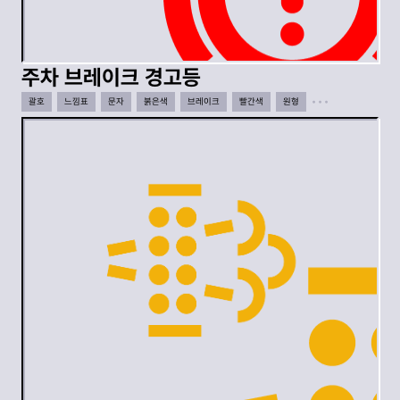
주차 브레이크 경고등
괄호
느낌표
문자
붉은색
브레이크
빨간색
원형