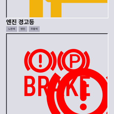
엔진 경고등
노란색
엔진
주황색